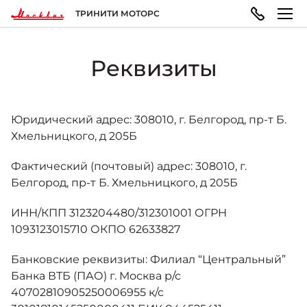
ТРИНИТИ МОТОРС
Реквизиты
МОДЕЛЬНЫЙ РЯД
ПОКУПАТЕЛЯМ
ВЛАДЕЛЬЦАМ
О КОМПАНИИ
Москвич 3
ВЫБОР АВТОМОБИЛЯ
ТЕХОБСЛУЖИВАНИЕ И РЕМОНТ
ПРАВОВАЯ ИНФОРМАЦИЯ
Юридический адрес: 308010, г. Белгород, пр-т Б.
Городской кроссовер
Хмельницкого, д 205Б
от 1 344 000 ₽*
Фактический (почтовый) адрес: 308010, г.
Конфигуратор
Запись на сервис
Реквизиты
Белгород, пр-т Б. Хмельницкого, д 205Б
ГАРАНТИЯ И ПОДДЕРЖКА
ИНН/КПП 3123204480/312301001 ОГРН
Москвич 3e
Автомобили в наличии
Политика обработки персональных данных
Современный электромобиль
1093123015710 ОКПО 62633827
от 3 500 000 ₽*
Гарантия
Банковские реквизиты: Филиал “Центральный”
Записаться на тест-драйв
Правила пользования сайтом
Банка ВТБ (ПАО) г. Москва р/с
40702810905250006955 к/с
ПОКУПКА АВТОМОБИЛЯ
НОВОСТИ
Помощь на дорогах