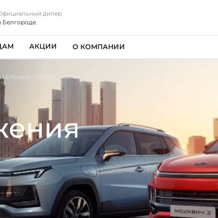
Официальный дилер
в Белгороде
ЦАМ
АКЦИИ
О КОМПАНИИ
иальные предложения
жения